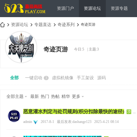
资源门户
资源论坛
资源专题
资源论坛
专题直达
奇迹系列
奇迹页游
奇迹页游
今日:
5
|
主题:
3
吾
»
›
›
›
全部
一键启动
虚拟机镜像
手工架设
源码
3
全部主题
最新
热门
热帖
精华
更多
恶意灌水判定与处罚规则(积分扣除最快的途径)
爱
...
admin
2017-8-1
最后发表:dashange123
2025-4-21 08:14