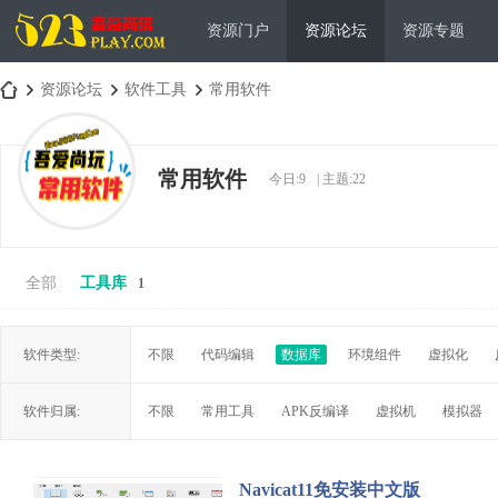
资源门户
资源论坛
资源专题
资源论坛
软件工具
常用软件
常用软件
今日:
9
|
主题:
22
吾
»
›
›
全部
工具库
1
软件类型:
不限
代码编辑
数据库
环境组件
虚拟化
爱
软件归属:
不限
常用工具
APK反编译
虚拟机
模拟器
Navicat11免安装中文版