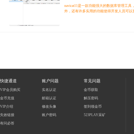
navicat11是一款功能强大的数据库管理
外，还有许多实用的功能使得开发人员可以
尚
快捷通道
账户问题
常见问题
VIP会员购买
实名认证
金币获取
玩
金币充值
邮箱认证
解压密码
VIP介绍
修改头像
签到领金币
失效链接
账户密码
523PLAY采矿
有问必答