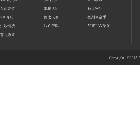
金币充值
邮箱认证
解压密码
VIP介绍
修改头像
签到领金币
资
失效链接
账户密码
523PLAY采矿
有问必答
Copyright ©2015
源