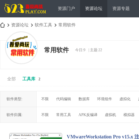
资源门户
资源论坛
资源专题
资源论坛
软件工具
常用软件
常用软件
今日:
9
|
主题:
22
吾
»
›
›
全部
工具库
2
软件类型:
不限
代码编辑
数据库
环境组件
虚拟化
爱
软件归属:
不限
常用工具
APK反编译
虚拟机
模拟器