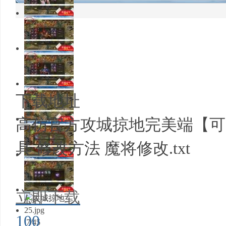
1/45
2/45
3/45
下载地址
高仿官方攻城掠地完美端【可局
4/45
具 修改方法 魔将修改.txt
5/45
立即下载
6/45
100
7/45