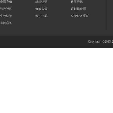
金币充值
邮箱认证
解压密码
VIP介绍
修改头像
签到领金币
失效链接
账户密码
523PLAY采矿
有问必答
Copyright ©2015