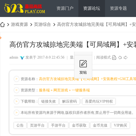
资源门户
资源论坛
资源专题
游戏资源
页游综合
高仿官方攻城掠地完美端【可局域网】+安装教
高仿官方攻城掠地完美端【可局域网】+安装
将修改
吾
›
›
›
admin
发表于 2017-8-9 22:45:56
|
显示全部楼层
|
阅读模式
>
资源名称：
高仿官方攻城掠地完美端【可局域网】+安装教程+GM工具
>
资源类型：
服务端 » 网页游戏 » 一键服务端
>
下载帮助：
链接失效
解压密码
吾爱尚玩VIP特权
爱
>
本站所有资源均来源于网络,版权归原作者所有,禁止用于一切商业用途。
公告
页游平台
手游平台
金币获取
金币充值
VIP购买