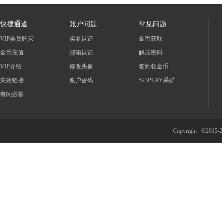
快捷通道
账户问题
常见问题
VIP会员购买
实名认证
金币获取
金币充值
邮箱认证
解压密码
VIP介绍
修改头像
签到领金币
失效链接
账户密码
523PLAY采矿
有问必答
Copyright ©2015