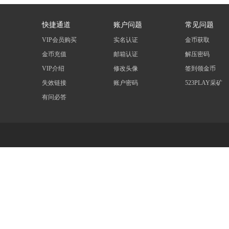
快捷通道
账户问题
常见问题
VIP会员购买
实名认证
金币获取
金币充值
邮箱认证
解压密码
VIP介绍
修改头像
签到领金币
失效链接
账户密码
523PLAY采矿
有问必答