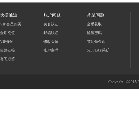
快捷通道
账户问题
常见问题
VIP会员购买
实名认证
金币获取
金币充值
邮箱认证
解压密码
VIP介绍
修改头像
签到领金币
失效链接
账户密码
523PLAY采矿
有问必答
Copyright ©2015