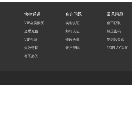
快捷通道
账户问题
常见问题
VIP会员购买
实名认证
金币获取
金币充值
邮箱认证
解压密码
VIP介绍
修改头像
签到领金币
失效链接
账户密码
523PLAY采矿
有问必答