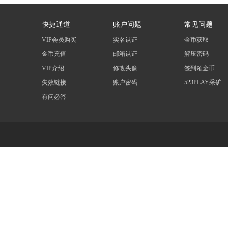
快捷通道
账户问题
常见问题
VIP会员购买
实名认证
金币获取
金币充值
邮箱认证
解压密码
VIP介绍
修改头像
签到领金币
失效链接
账户密码
523PLAY采矿
有问必答