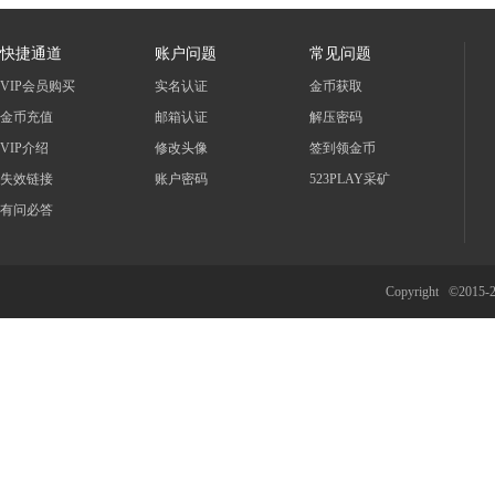
快捷通道
账户问题
常见问题
VIP会员购买
实名认证
金币获取
金币充值
邮箱认证
解压密码
VIP介绍
修改头像
签到领金币
失效链接
账户密码
523PLAY采矿
有问必答
Copyright ©2015