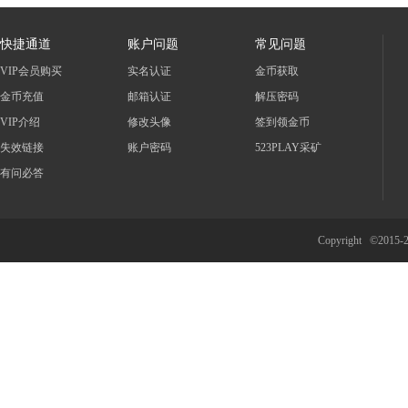
快捷通道
账户问题
常见问题
VIP会员购买
实名认证
金币获取
金币充值
邮箱认证
解压密码
VIP介绍
修改头像
签到领金币
失效链接
账户密码
523PLAY采矿
有问必答
Copyright ©2015