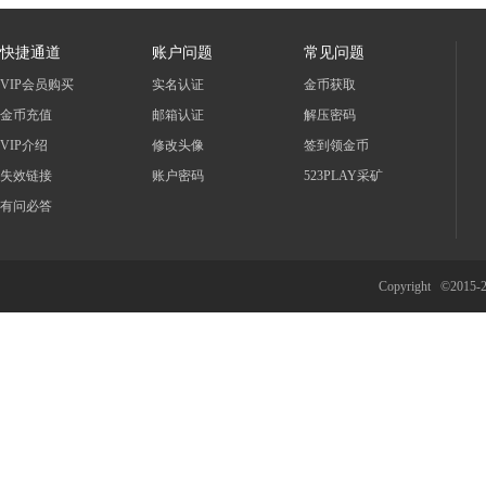
快捷通道
账户问题
常见问题
VIP会员购买
实名认证
金币获取
金币充值
邮箱认证
解压密码
VIP介绍
修改头像
签到领金币
失效链接
账户密码
523PLAY采矿
有问必答
Copyright ©2015