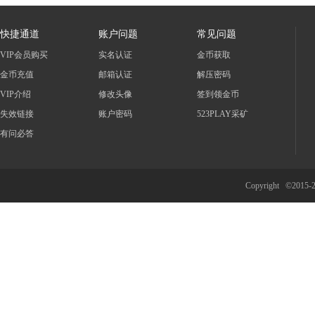
快捷通道
账户问题
常见问题
VIP会员购买
实名认证
金币获取
金币充值
邮箱认证
解压密码
VIP介绍
修改头像
签到领金币
失效链接
账户密码
523PLAY采矿
有问必答
Copyright ©2015