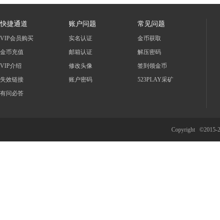
快捷通道
账户问题
常见问题
VIP会员购买
实名认证
金币获取
金币充值
邮箱认证
解压密码
VIP介绍
修改头像
签到领金币
失效链接
账户密码
523PLAY采矿
有问必答
Copyright ©2015