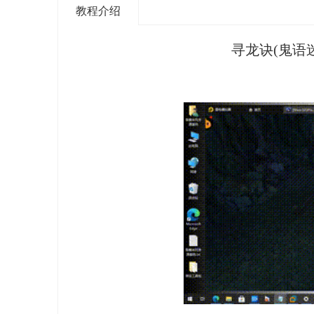
教程介绍
寻龙诀(鬼语
尚
玩