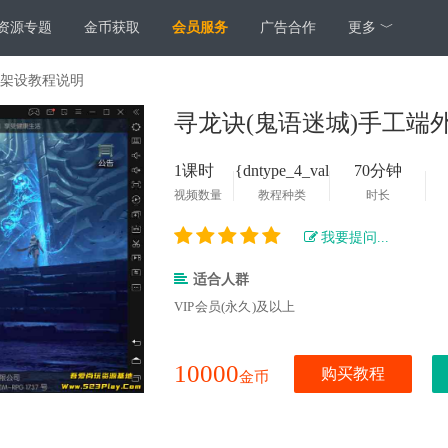
资源专题
金币获取
会员服务
广告合作
更多 ﹀
网架设教程说明
寻龙诀(鬼语迷城)手工端
1课时
{dntype_4_val
70分钟
视频数量
教程种类
时长
ue}
我要提问...
适合人群
VIP会员(永久)及以上
10000
购买教程
金币