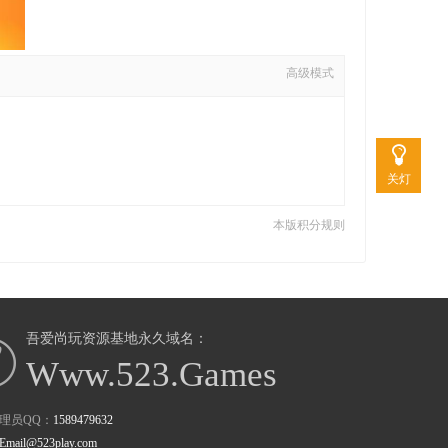
高级模式
关灯
本版积分规则
吾爱尚玩资源基地永久域名：
Www.523.Games
理员QQ：
1589479632
Email@523play.com