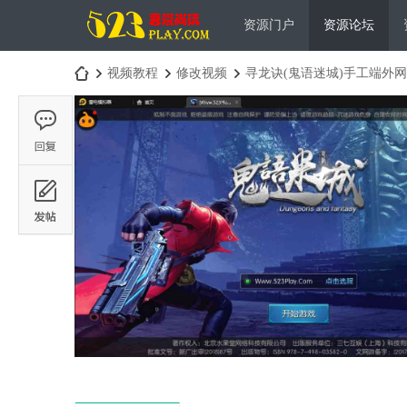
资源门户
资源论坛
视频教程
修改视频
寻龙诀(鬼语迷城)手工端外
吾
›
›
›
爱