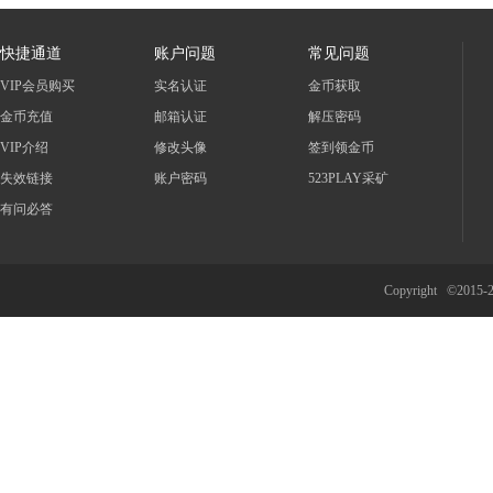
快捷通道
账户问题
常见问题
VIP会员购买
实名认证
金币获取
金币充值
邮箱认证
解压密码
VIP介绍
修改头像
签到领金币
失效链接
账户密码
523PLAY采矿
有问必答
Copyright ©2015