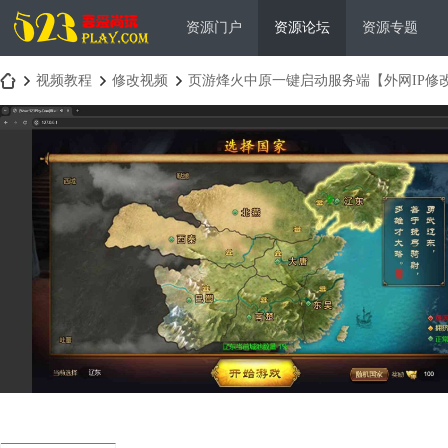
资源门户
资源论坛
资源专题
视频教程
修改视频
页游烽火中原一键启动服务端【外网IP修
吾
›
›
›
爱