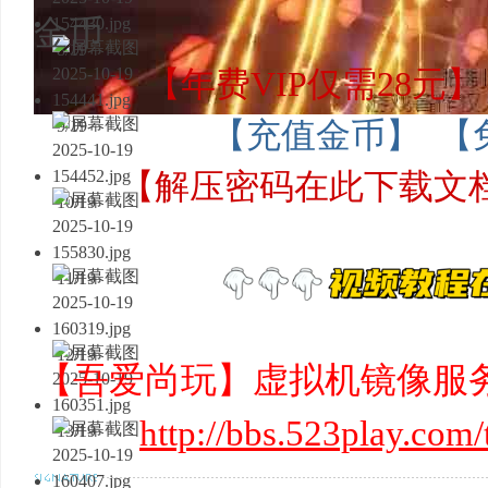
金币
8/19
【年费VIP仅需28元】
9/19
【充值金币】
【
【解压密码在此下载文
10/19
11/19
12/19
【吾爱尚玩】虚拟机镜像服
http://bbs.523play.com
13/19