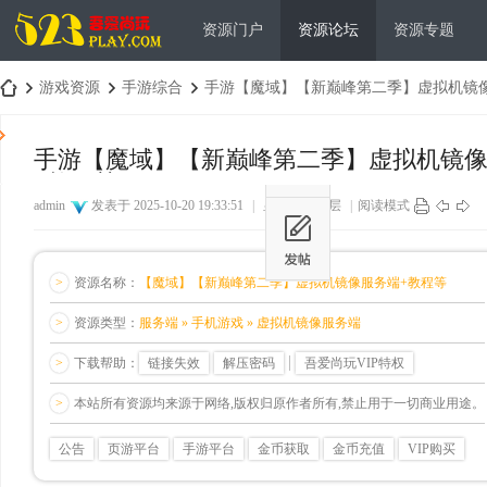
资源门户
资源论坛
资源专题
游戏资源
手游综合
手游【魔域】【新巅峰第二季】虚拟机镜像一
手游【魔域】【新巅峰第二季】虚拟机镜像
+教程等
吾
›
›
›
admin
发表于 2025-10-20 19:33:51
|
显示全部楼层
|
阅读模式
>
资源名称：
【魔域】【新巅峰第二季】虚拟机镜像服务端+教程等
>
资源类型：
服务端 » 手机游戏 » 虚拟机镜像服务端
>
下载帮助：
链接失效
解压密码
吾爱尚玩VIP特权
爱
>
本站所有资源均来源于网络,版权归原作者所有,禁止用于一切商业用途。
公告
页游平台
手游平台
金币获取
金币充值
VIP购买