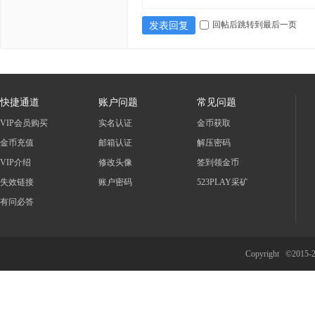
回帖后跳转到最后一页
发表回复
快捷通道
账户问题
常见问题
VIP会员购买
实名认证
金币获取
金币充值
邮箱认证
解压密码
VIP介绍
修改头像
签到领金币
失效链接
账户密码
523PLAY采矿
有问必答
Copyright ©2015