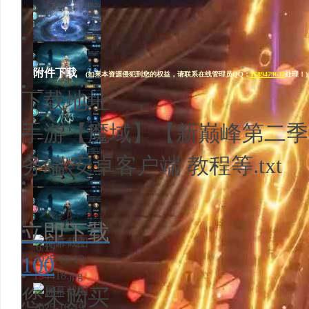
1/19
2/19
附件下载
(如果本资源侵犯到您的权益，请联系在线管理员QQ：
1589479632
处理！)
下载地址
3/19
手游【魔域】【新巅峰第二季
4/19
务端 安卓客户端 教程等.txt
5/19
立即下载
6/19
100
您未购买
7/19