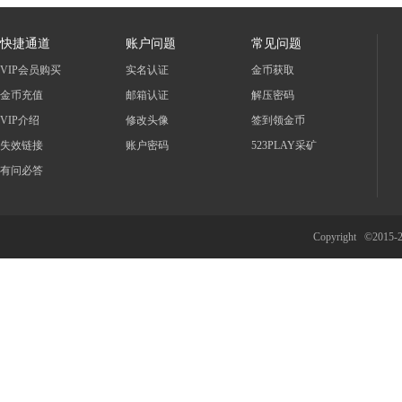
快捷通道
账户问题
常见问题
VIP会员购买
实名认证
金币获取
金币充值
邮箱认证
解压密码
VIP介绍
修改头像
签到领金币
失效链接
账户密码
523PLAY采矿
有问必答
Copyright ©2015