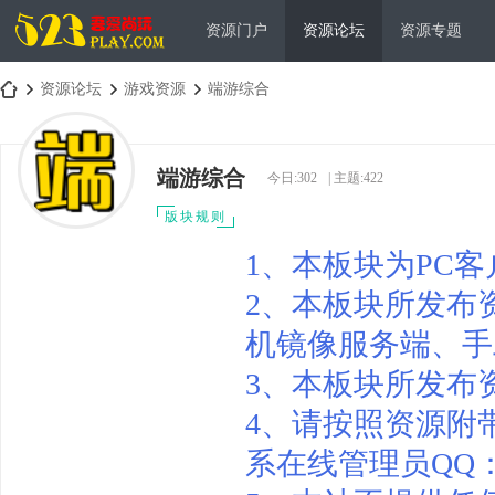
资源门户
资源论坛
资源专题
资源论坛
游戏资源
端游综合
端游综合
今日:
302
|
主题:
422
吾
»
›
›
版块规则
1、本板块为PC
2、本板块所发布
机镜像服务端、手
3、本板块所发布
爱
4、请按照资源附
系在线管理员QQ：1