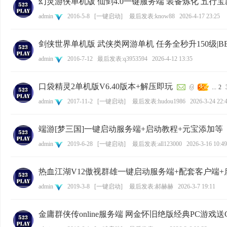
幻灵游侠单机版 仙剑4.0一键服务端 装备炼化 五行宝
admin
2016-5-8
[
一键启动
]
最后发表:know88
2026-4-17 23:25
剑侠世界单机版 武侠类网游单机 任务全秒升150级|
admin
2016-7-12
最后发表:q3953594
2026-4-12 13:35
口袋精灵2单机版V6.40版本+解压即玩
...
2
admin
2017-11-2
[
一键启动
]
最后发表:hudou1986
2026-3-24 22:
端游[梦三国]一键启动服务端+启动教程+元宝添加等
admin
2019-6-28
[
一键启动
]
最后发表:all123000
2026-3-16 10:49
热血江湖V12傲视群雄一键启动服务端+配套客户端+
admin
2019-3-8
[
一键启动
]
最后发表:郝赫赫
2026-3-7 19:11
金庸群侠传online服务端 网金怀旧绝版经典PC游戏送