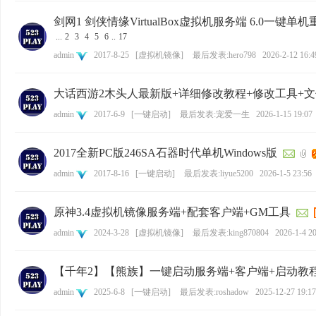
剑网1 剑侠情缘VirtualBox虚拟机服务端 6.0一
...
2
3
4
5
6
..
17
admin
2017-8-25
[
虚拟机镜像
]
最后发表:hero798
2026-2-12 16:4
大话西游2木头人最新版+详细修改教程+修改工具+文
admin
2017-6-9
[
一键启动
]
最后发表:宠爱一生
2026-1-15 19:07
2017全新PC版246SA石器时代单机Windows版
admin
2017-8-16
[
一键启动
]
最后发表:liyue5200
2026-1-5 23:56
原神3.4虚拟机镜像服务端+配套客户端+GM工具
admin
2024-3-28
[
虚拟机镜像
]
最后发表:king870804
2026-1-4 2
【千年2】【熊族】一键启动服务端+客户端+启动教
admin
2025-6-8
[
一键启动
]
最后发表:roshadow
2025-12-27 19:17