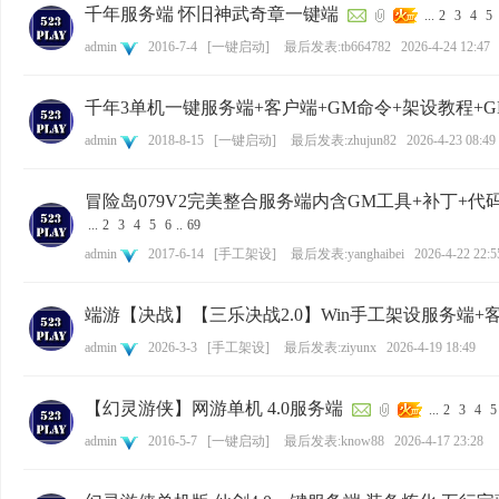
千年服务端 怀旧神武奇章一键端
...
2
3
4
5
admin
2016-7-4
[
一键启动
]
最后发表:tb664782
2026-4-24 12:47
千年3单机一键服务端+客户端+GM命令+架设教程+
admin
2018-8-15
[
一键启动
]
最后发表:zhujun82
2026-4-23 08:49
冒险岛079V2完美整合服务端内含GM工具+补丁+代
...
2
3
4
5
6
..
69
admin
2017-6-14
[
手工架设
]
最后发表:yanghaibei
2026-4-22 22:5
端游【决战】【三乐决战2.0】Win手工架设服务端+
admin
2026-3-3
[
手工架设
]
最后发表:ziyunx
2026-4-19 18:49
【幻灵游侠】网游单机 4.0服务端
...
2
3
4
5
admin
2016-5-7
[
一键启动
]
最后发表:know88
2026-4-17 23:28