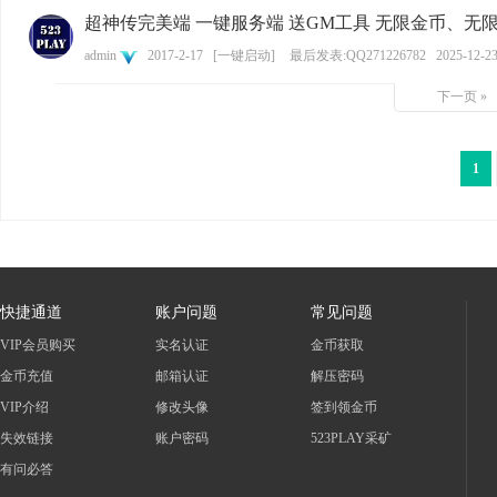
超神传完美端 一键服务端 送GM工具 无限金币、无
admin
2017-2-17
[
一键启动
]
最后发表:QQ271226782
2025-12-23
下一页 »
1
快捷通道
账户问题
常见问题
VIP会员购买
实名认证
金币获取
金币充值
邮箱认证
解压密码
VIP介绍
修改头像
签到领金币
失效链接
账户密码
523PLAY采矿
有问必答