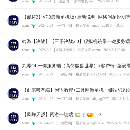
admin
2016-6-1
[
一键启动
]
最后发表:soar
2026-3-6 00:33
【崩坏3】v7.9最新单机版+启动说明+网络问题说明
admin
2025-2-24
[
一键启动
]
最后发表:uuuu0
2026-3-4 00:53
端游【决战】【三乐决战2.0】虚拟机镜像一键服务端
admin
2026-3-3
[
虚拟机镜像
]
最后发表:admin
2026-3-3 23:00
九界OL一键服务端（高仿魔兽世界）+客户端+架设
admin
2017-9-29
[
一键启动
]
最后发表:a11223344
2026-3-2 18:26
【剑宗稀有端】附语教程+工具网游单机一键端VIP1
admin
2016-4-27
[
一键启动
]
最后发表:huliping7777
2026-3-1 11:
【凤舞天骄】网游一键端
...
2
admin
2016-4-23
[
一键启动
]
最后发表:wgd8814
2026-2-15 22:21