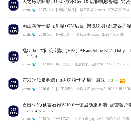
天之炼狱韩服UU6.67版本CentOS虚拟机服务端+
admin
2017-11-1
[
虚拟机镜像
]
最后发表:jymetin
2026-7-10 21:41
蜀山新传一键服务端+GM后台+架设说明+配套客户
admin
2018-5-24
[
一键启动
]
最后发表:ariuss
2026-7-5 06:39
乱Online大陆公测版（EP3）+RanOnline EP7（
...
2
3
4
admin
2017-8-9
[
手工架设
]
最后发表:无敌尸体
2026-6-23 02:38
石器时代服务端 8.0失落的世界 原汁原味
...
admin
2016-6-13
[
手工架设
]
最后发表:gogowwf
2026-6-18 16:38
石器时代(预言石器)V10.0一键启动服务端+配套客
...
2
3
4
5
6
..
16
admin
2019-3-4
[
一键启动
]
最后发表:gogowwf
2026-6-18 15:38