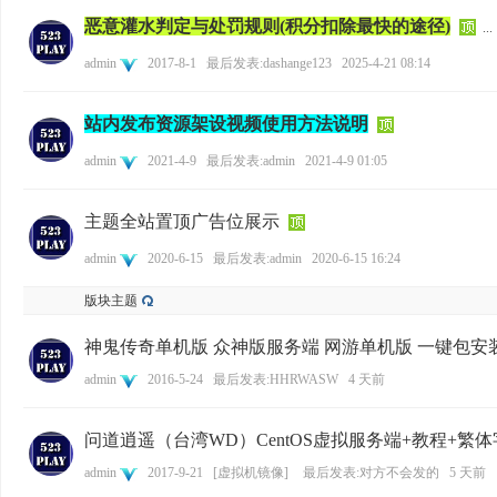
恶意灌水判定与处罚规则(积分扣除最快的途径)
...
admin
2017-8-1
最后发表:dashange123
2025-4-21 08:14
资
站内发布资源架设视频使用方法说明
admin
2021-4-9
最后发表:admin
2021-4-9 01:05
主题全站置顶广告位展示
admin
2020-6-15
最后发表:admin
2020-6-15 16:24
源
版块主题
神鬼传奇单机版 众神版服务端 网游单机版 一键包安
admin
2016-5-24
最后发表:HHRWASW
4 天前
问道逍遥（台湾WD）CentOS虚拟服务端+教程+繁体
admin
2017-9-21
[
虚拟机镜像
]
最后发表:对方不会发的
5 天前