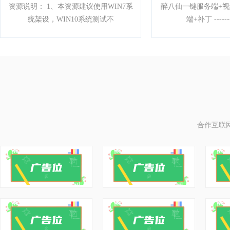
资源说明： 1、本资源建议使用WIN7系
醉八仙一键服务端+视
统架设，WIN10系统测试不
端+补丁 --------
合作互联网
剑侠情缘3单机版一键
问天ol单机版
端游综合
端游综
本资源可正常架设，但游戏内容BUG很
问天ol 最新
多，请谨慎下载，介意者勿
================
=====