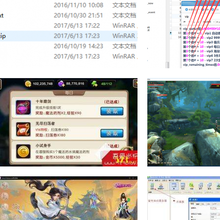
冒险岛079V2完美整合服务端
攻城掠地一键端
内含GM工具+补丁
详细架设方法+
424991
1375
423361
8
我叫MT2一键服务端+GM工具
155版完美国
+局域网架设+修改
拟镜像一键服务