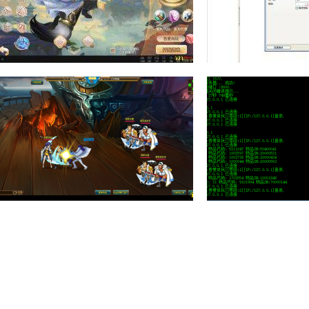
318059
763
266443
1
梦幻诛仙11职业(丹青阁)修复
高仿官方攻城掠
版虚拟机镜像一
局域网】+安装
211975
394
210483
5
热血海贼王V295虚拟一键服务
冒险岛V079一
端+架设教程+充
端）+配套客户
197105
396
192318
7