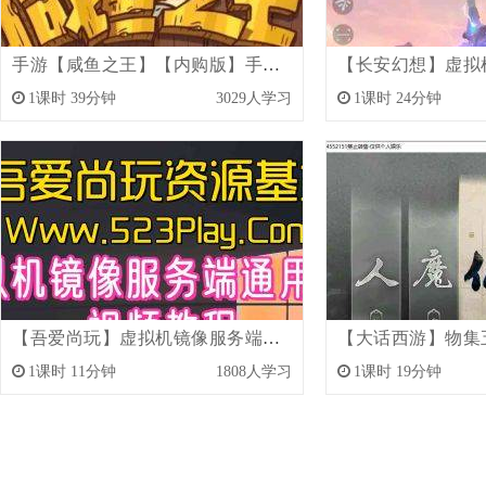
手游【咸鱼之王】【内购版】手工架设服务端【视频架设教程】
1课时 39分钟
3029人学习
1课时 24分钟
一般
5000
金币
简单
【吾爱尚玩】虚拟机镜像服务端通用启动【视频教程】
1课时 11分钟
1808人学习
1课时 19分钟
简单
3000
金币
简单