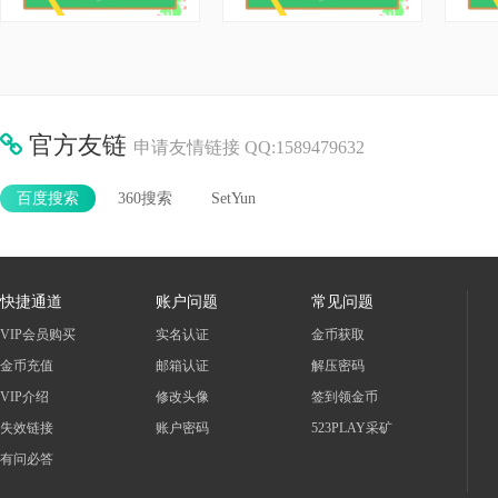
蜀山新传一键服务端+G
页游【叱咤
官方友链
申请友情链接 QQ:1589479632
端游综合
页游综
百度搜索
360搜索
SetYun
架设教程： 1、首先将服务端解压到D
资源说明： 1、本资
盘根目录。D:didiaossxz
云】【侠客合伙人
快捷通道
账户问题
常见问题
VIP会员购买
实名认证
金币获取
金币充值
邮箱认证
解压密码
VIP介绍
修改头像
签到领金币
失效链接
账户密码
523PLAY采矿
有问必答
唯美3D仙侠手游【天剑
乱Online