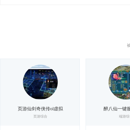
页游仙剑奇侠传ol虚拟
醉八仙一键
页游综合
端游综