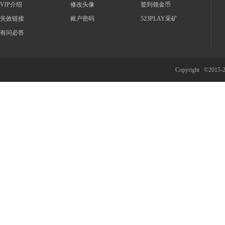
VIP介绍
修改头像
签到领金币
失效链接
账户密码
523PLAY采矿
有问必答
Copyright ©2015