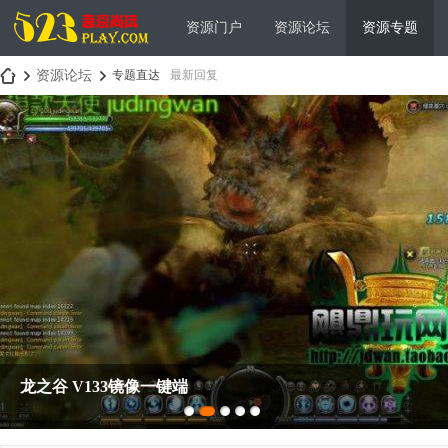
资源门户
资源论坛
资源专题
资源论坛
专题直达
最新回复
吾
»
›
爱
龙之谷 V133镜像一键端