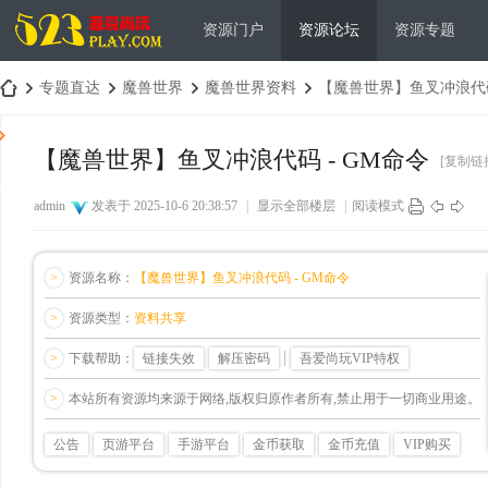
资源门户
资源论坛
资源专题
专题直达
魔兽世界
魔兽世界资料
【魔兽世界】鱼叉冲浪代码
【魔兽世界】鱼叉冲浪代码 - GM命令
[复制链
吾
›
›
›
›
admin
发表于 2025-10-6 20:38:57
|
显示全部楼层
|
阅读模式
>
资源名称：
【魔兽世界】鱼叉冲浪代码 - GM命令
>
资源类型：
资料共享
>
下载帮助：
链接失效
解压密码
吾爱尚玩VIP特权
爱
>
本站所有资源均来源于网络,版权归原作者所有,禁止用于一切商业用途。
公告
页游平台
手游平台
金币获取
金币充值
VIP购买