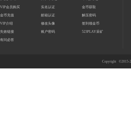
VIP会员购买
实名认证
金币获取
金币充值
邮箱认证
解压密码
VIP介绍
修改头像
签到领金币
失效链接
账户密码
523PLAY采矿
有问必答
Copyright ©2015